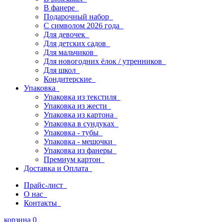
В фанере
Подарочный набор
С символом 2026 года
Для девочек
Для детских садов
Для мальчиков
Для новогодних ёлок / утренников
Для школ
Кондитерские
Упаковка
Упаковка из текстиля
Упаковка из жести
Упаковка из картона
Упаковка в сундуках
Упаковка - тубы
Упаковка - мешочки
Упаковка из фанеры
Премиум картон
Доставка и Оплата
Прайс-лист
О нас
Контакты
корзина
0