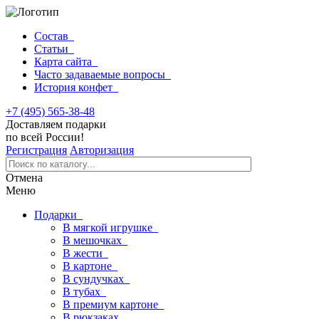
Состав
Статьи
Карта сайта
Часто задаваемые вопросы
История конфет
+7 (495) 565-38-48
Доставляем подарки
по всей России!
Регистрация
Авторизация
Отмена
Меню
Подарки
В мягкой игрушке
В мешочках
В жести
В картоне
В сундучках
В тубах
В премиум картоне
В рюкзаках