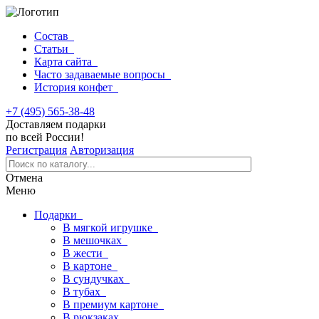
Состав
Статьи
Карта сайта
Часто задаваемые вопросы
История конфет
+7 (495) 565-38-48
Доставляем подарки
по всей России!
Регистрация
Авторизация
Отмена
Меню
Подарки
В мягкой игрушке
В мешочках
В жести
В картоне
В сундучках
В тубах
В премиум картоне
В рюкзаках