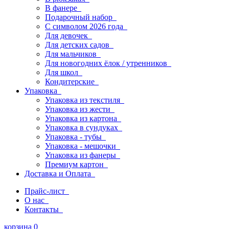
В фанере
Подарочный набор
С символом 2026 года
Для девочек
Для детских садов
Для мальчиков
Для новогодних ёлок / утренников
Для школ
Кондитерские
Упаковка
Упаковка из текстиля
Упаковка из жести
Упаковка из картона
Упаковка в сундуках
Упаковка - тубы
Упаковка - мешочки
Упаковка из фанеры
Премиум картон
Доставка и Оплата
Прайс-лист
О нас
Контакты
корзина
0