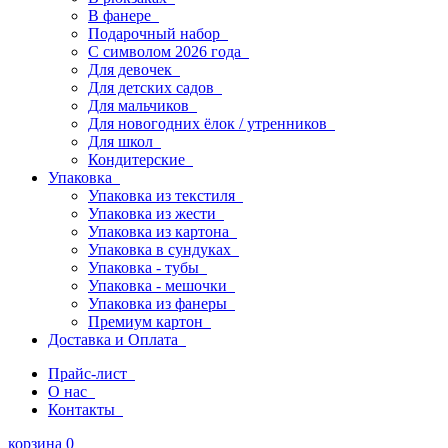
В фанере
Подарочный набор
С символом 2026 года
Для девочек
Для детских садов
Для мальчиков
Для новогодних ёлок / утренников
Для школ
Кондитерские
Упаковка
Упаковка из текстиля
Упаковка из жести
Упаковка из картона
Упаковка в сундуках
Упаковка - тубы
Упаковка - мешочки
Упаковка из фанеры
Премиум картон
Доставка и Оплата
Прайс-лист
О нас
Контакты
корзина
0