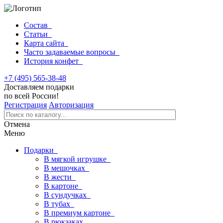
Состав
Статьи
Карта сайта
Часто задаваемые вопросы
История конфет
+7 (495) 565-38-48
Доставляем подарки
по всей России!
Регистрация
Авторизация
Отмена
Меню
Подарки
В мягкой игрушке
В мешочках
В жести
В картоне
В сундучках
В тубах
В премиум картоне
В рюкзаках