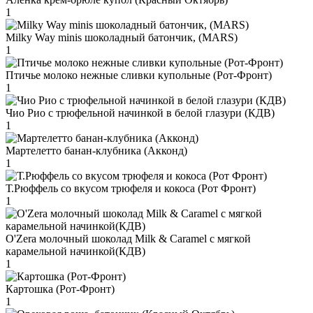
1
Milky Way minis шоколадный батончик, (MARS)
1
Птичье молоко нежные сливки купольные (Рот-Фронт)
1
Чио Рио с трюфельной начинкой в белой глазури (КДВ)
1
Мартелетто банан-клубника (Акконд)
1
Т.Рюффель со вкусом трюфеля и кокоса (Рот Фронт)
1
O'Zera молочный шоколад Milk & Caramel с мягкой
карамельной начинкой(КДВ)
1
Картошка (Рот-Фронт)
1