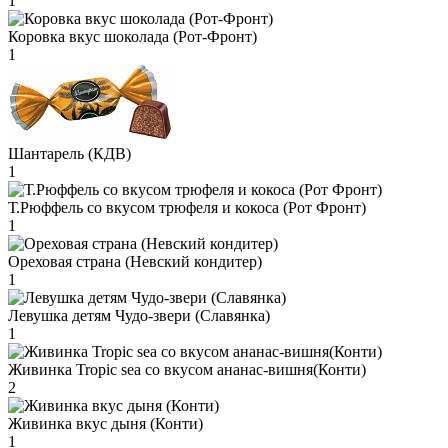
1
Коровка вкус шоколада (Рот-Фронт)
1
Шантарель (КДВ)
1
Т.Рюффель со вкусом трюфеля и кокоса (Рот Фронт)
1
Ореховая страна (Невский кондитер)
1
Левушка детям Чудо-звери (Славянка)
1
Живинка Tropic sea со вкусом ананас-вишня(Конти)
2
Живинка вкус дыня (Конти)
1