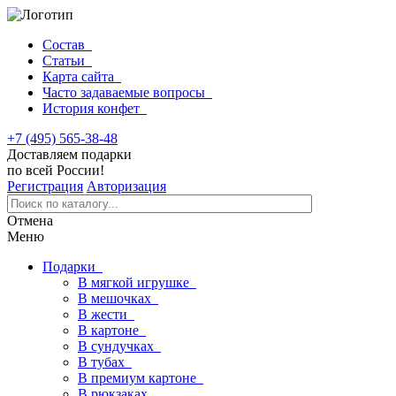
Состав
Статьи
Карта сайта
Часто задаваемые вопросы
История конфет
+7 (495) 565-38-48
Доставляем подарки
по всей России!
Регистрация
Авторизация
Отмена
Меню
Подарки
В мягкой игрушке
В мешочках
В жести
В картоне
В сундучках
В тубах
В премиум картоне
В рюкзаках