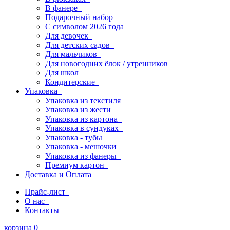
В фанере
Подарочный набор
С символом 2026 года
Для девочек
Для детских садов
Для мальчиков
Для новогодних ёлок / утренников
Для школ
Кондитерские
Упаковка
Упаковка из текстиля
Упаковка из жести
Упаковка из картона
Упаковка в сундуках
Упаковка - тубы
Упаковка - мешочки
Упаковка из фанеры
Премиум картон
Доставка и Оплата
Прайс-лист
О нас
Контакты
корзина
0