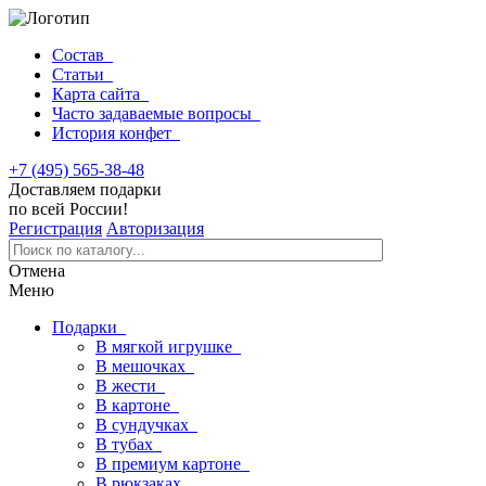
Состав
Статьи
Карта сайта
Часто задаваемые вопросы
История конфет
+7 (495) 565-38-48
Доставляем подарки
по всей России!
Регистрация
Авторизация
Отмена
Меню
Подарки
В мягкой игрушке
В мешочках
В жести
В картоне
В сундучках
В тубах
В премиум картоне
В рюкзаках