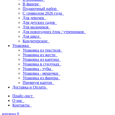
В фанере
Подарочный набор
С символом 2026 года
Для девочек
Для детских садов
Для мальчиков
Для новогодних ёлок / утренников
Для школ
Кондитерские
Упаковка
Упаковка из текстиля
Упаковка из жести
Упаковка из картона
Упаковка в сундуках
Упаковка - тубы
Упаковка - мешочки
Упаковка из фанеры
Премиум картон
Доставка и Оплата
Прайс-лист
О нас
Контакты
корзина
0