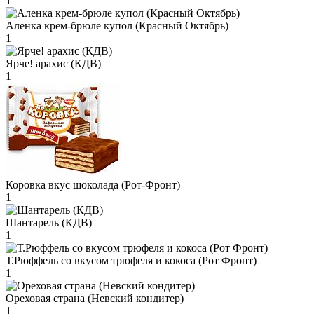
1
Аленка крем-брюле купол (Красный Октябрь)
1
Ярче! арахис (КДВ)
1
Коровка вкус шоколада (Рот-Фронт)
1
Шантарель (КДВ)
1
Т.Рюффель со вкусом трюфеля и кокоса (Рот Фронт)
1
Ореховая страна (Невский кондитер)
1