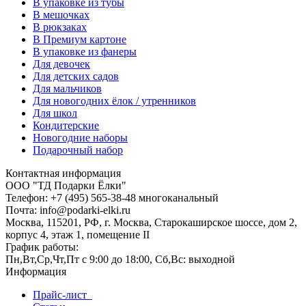
В упаковке из тубы
В мешочках
В рюкзаках
В Премиум картоне
В упаковке из фанеры
Для девочек
Для детских садов
Для мальчиков
Для новогодних ёлок / утренников
Для школ
Кондитерские
Новогодние наборы
Подарочный набор
Контактная информация
ООО "ТД Подарки Ёлки"
Телефон: +7 (495) 565-38-48 многоканальный
Почта: info@podarki-elki.ru
Москва, 115201, РФ, г. Москва, Старокаширское шоссе, дом 2,
корпус 4, этаж 1, помещение II
График работы:
Пн,Вт,Ср,Чт,Пт с 9:00 до 18:00, Сб,Вс: выходной
Информация
Прайс-лист