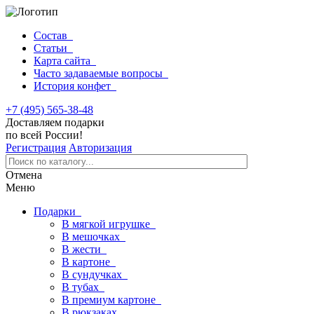
Состав
Статьи
Карта сайта
Часто задаваемые вопросы
История конфет
+7 (495) 565-38-48
Доставляем подарки
по всей России!
Регистрация
Авторизация
Отмена
Меню
Подарки
В мягкой игрушке
В мешочках
В жести
В картоне
В сундучках
В тубах
В премиум картоне
В рюкзаках