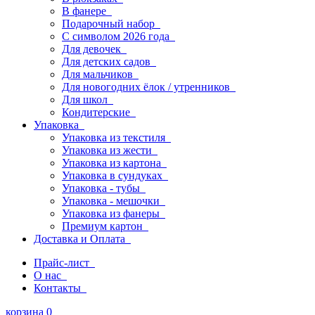
В фанере
Подарочный набор
С символом 2026 года
Для девочек
Для детских садов
Для мальчиков
Для новогодних ёлок / утренников
Для школ
Кондитерские
Упаковка
Упаковка из текстиля
Упаковка из жести
Упаковка из картона
Упаковка в сундуках
Упаковка - тубы
Упаковка - мешочки
Упаковка из фанеры
Премиум картон
Доставка и Оплата
Прайс-лист
О нас
Контакты
корзина
0