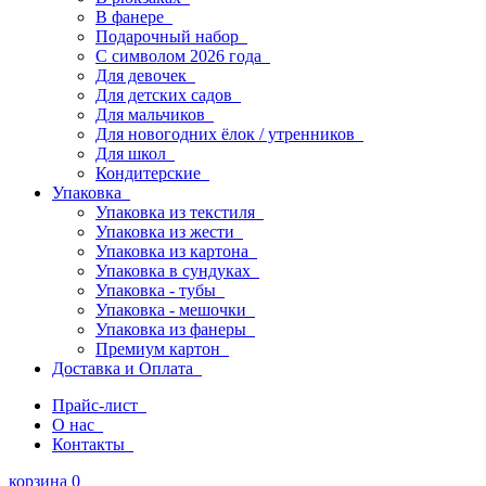
В фанере
Подарочный набор
С символом 2026 года
Для девочек
Для детских садов
Для мальчиков
Для новогодних ёлок / утренников
Для школ
Кондитерские
Упаковка
Упаковка из текстиля
Упаковка из жести
Упаковка из картона
Упаковка в сундуках
Упаковка - тубы
Упаковка - мешочки
Упаковка из фанеры
Премиум картон
Доставка и Оплата
Прайс-лист
О нас
Контакты
корзина
0