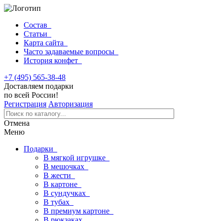
Состав
Статьи
Карта сайта
Часто задаваемые вопросы
История конфет
+7 (495) 565-38-48
Доставляем подарки
по всей России!
Регистрация
Авторизация
Отмена
Меню
Подарки
В мягкой игрушке
В мешочках
В жести
В картоне
В сундучках
В тубах
В премиум картоне
В рюкзаках