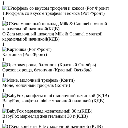
1
Т.Рюффель со вкусом трюфеля и кокоса (Рот Фронт)
1
O'Zera молочный шоколад Milk & Caramel с мягкой
карамельной начинкой(КДВ)
1
Картошка (Рот-Фронт)
1
Ореховая роща, батончик (Красный Октябрь)
1
Моне, молочный трюфель (Конти)
1
BabyFox, конфеты mini c молочной начинкой (КДВ)
1
BabyFox мармелад жевательный 30 г.(КДВ)
1