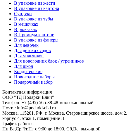
В упаковке из жести
В упаковке из картона
Сундуки
В упаковке из тубы
В мешочках
В рюкзаках
В Премиум картоне
В упаковке из фанеры
Для девочек
Для детских садов
Для мальчиков
Для новогодних ёлок / утренников
Для школ
Кондитерские
Новогодние наборы
Подарочный набор
Контактная информация
ООО "ТД Подарки Ёлки"
Телефон: +7 (495) 565-38-48 многоканальный
Почта: info@podarki-elki.ru
Москва, 115201, РФ, г. Москва, Старокаширское шоссе, дом 2,
корпус 4, этаж 1, помещение II
График работы:
Пн,Вт,Ср,Чт,Пт с 9:00 до 18:00, Сб,Вс: выходной