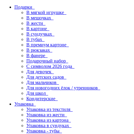
Подарки
В мягкой игрушке
В мешочках
В жести
В картоне
В сундучках
В тубах
В премиум картоне
В рюкзаках
В фанере
Подарочный набор
С символом 2026 года
Для девочек
Для детских садов
Для мальчиков
Для новогодних ёлок / утренников
Для школ
Кондитерские
Упаковка
Упаковка из текстиля
Упаковка из жести
Упаковка из картона
Упаковка в сундуках
Упаковка - тубы