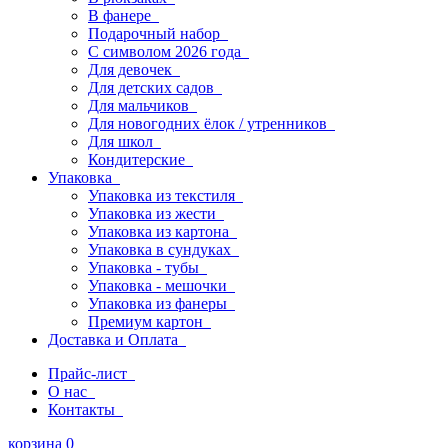
В фанере
Подарочный набор
С символом 2026 года
Для девочек
Для детских садов
Для мальчиков
Для новогодних ёлок / утренников
Для школ
Кондитерские
Упаковка
Упаковка из текстиля
Упаковка из жести
Упаковка из картона
Упаковка в сундуках
Упаковка - тубы
Упаковка - мешочки
Упаковка из фанеры
Премиум картон
Доставка и Оплата
Прайс-лист
О нас
Контакты
корзина
0