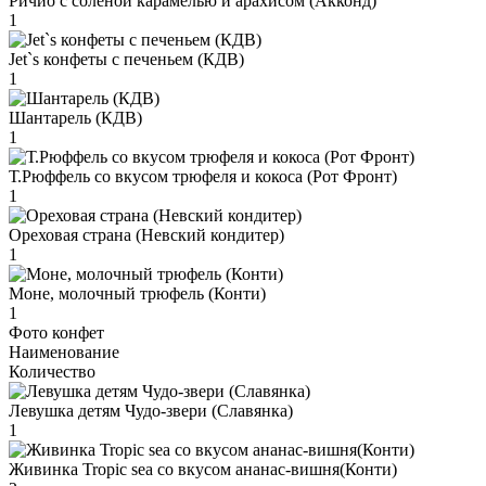
Ричио с соленой карамелью и арахисом (Акконд)
1
Jet`s конфеты с печеньем (КДВ)
1
Шантарель (КДВ)
1
Т.Рюффель со вкусом трюфеля и кокоса (Рот Фронт)
1
Ореховая страна (Невский кондитер)
1
Моне, молочный трюфель (Конти)
1
Фото конфет
Наименование
Количество
Левушка детям Чудо-звери (Славянка)
1
Живинка Tropic sea со вкусом ананас-вишня(Конти)