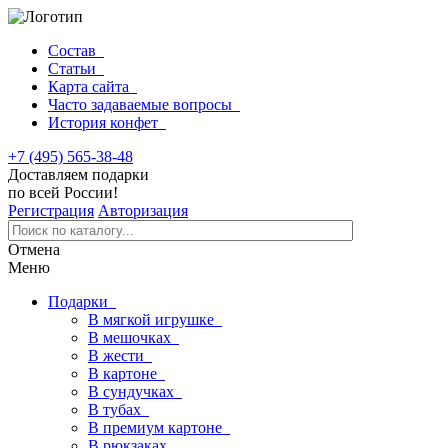
Состав
Статьи
Карта сайта
Часто задаваемые вопросы
История конфет
+7 (495) 565-38-48
Доставляем подарки
по всей России!
Регистрация
Авторизация
Отмена
Меню
Подарки
В мягкой игрушке
В мешочках
В жести
В картоне
В сундучках
В тубах
В премиум картоне
В рюкзаках