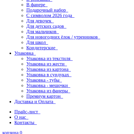
В фанере
Подарочный набор
С символом 2026 года
Для девочек
Для детских садов
Для мальчиков
Для новогодних ёлок / утренников
Для школ
Кондитерские
Упаковка
Упаковка из текстиля
Упаковка из жести
Упаковка из картона
Упаковка в сундуках
Упаковка - тубы
Упаковка - мешочки
Упаковка из фанеры
Премиум картон
Доставка и Оплата
Прайс-лист
О нас
Контакты
корзина
0