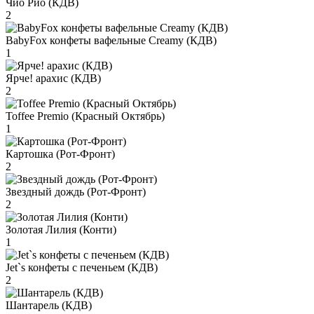
Чио Рио (КДВ)
2
BabyFox конфеты вафельные Creamy (КДВ)
1
Ярче! арахис (КДВ)
2
Toffee Premio (Красный Октябрь)
1
Картошка (Рот-Фронт)
2
Звездный дождь (Рот-Фронт)
2
Золотая Лилия (Конти)
1
Jet`s конфеты с печеньем (КДВ)
2
Шантарель (КДВ)