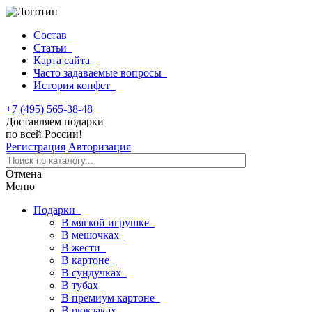
Состав
Статьи
Карта сайта
Часто задаваемые вопросы
История конфет
+7 (495) 565-38-48
Доставляем подарки
по всей России!
Регистрация
Авторизация
Отмена
Меню
Подарки
В мягкой игрушке
В мешочках
В жести
В картоне
В сундучках
В тубах
В премиум картоне
В рюкзаках