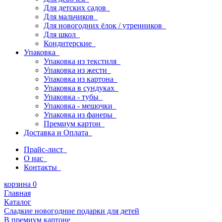
Для детских садов
Для мальчиков
Для новогодних ёлок / утренников
Для школ
Кондитерские
Упаковка
Упаковка из текстиля
Упаковка из жести
Упаковка из картона
Упаковка в сундуках
Упаковка - тубы
Упаковка - мешочки
Упаковка из фанеры
Премиум картон
Доставка и Оплата
Прайс-лист
О нас
Контакты
корзина
0
Главная
Каталог
Сладкие новогодние подарки для детей
В премиум картоне