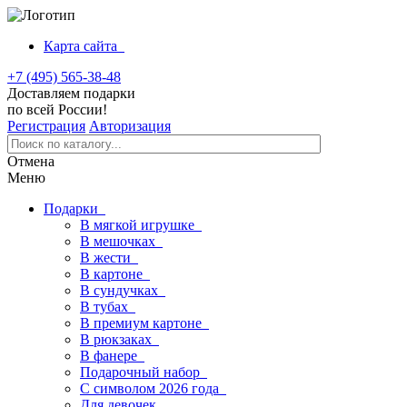
Карта сайта
+7 (495) 565-38-48
Доставляем подарки
по всей России!
Регистрация
Авторизация
Отмена
Меню
Подарки
В мягкой игрушке
В мешочках
В жести
В картоне
В сундучках
В тубах
В премиум картоне
В рюкзаках
В фанере
Подарочный набор
С символом 2026 года
Для девочек