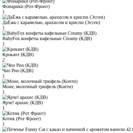
Фонарики (Рот-Фронт)
1
ДаЁжь с карамелью, арахисом и криспи (Эссен)
1
BabyFox конфеты вафельные Creamy (КДВ)
1
Крокант (КДВ)
2
Чио Рио (КДВ)
1
Моне, молочный трюфель (Конти)
1
Ярче! арахис (КДВ)
1
Котик (Рот Фронт)
1