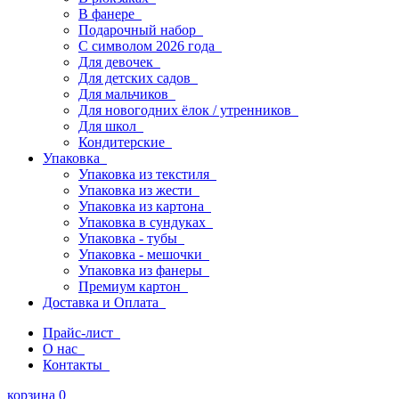
В фанере
Подарочный набор
С символом 2026 года
Для девочек
Для детских садов
Для мальчиков
Для новогодних ёлок / утренников
Для школ
Кондитерские
Упаковка
Упаковка из текстиля
Упаковка из жести
Упаковка из картона
Упаковка в сундуках
Упаковка - тубы
Упаковка - мешочки
Упаковка из фанеры
Премиум картон
Доставка и Оплата
Прайс-лист
О нас
Контакты
корзина
0