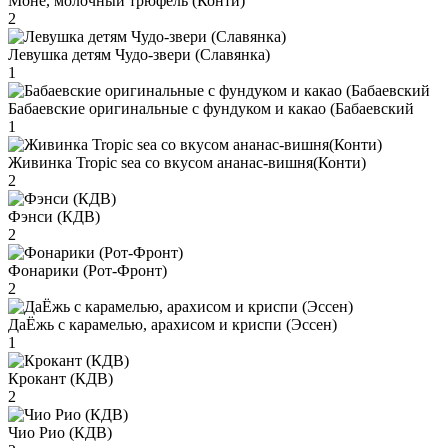
Моне, молочный трюфель (Конти)
2
Левушка детям Чудо-звери (Славянка)
1
Бабаевские оригинальные с фундуком и какао (Бабаевский
1
Живинка Tropic sea со вкусом ананас-вишня(Конти)
2
Фэнси (КДВ)
2
Фонарики (Рот-Фронт)
2
ДаЁжь с карамелью, арахисом и криспи (Эссен)
1
Крокант (КДВ)
2
Чио Рио (КДВ)