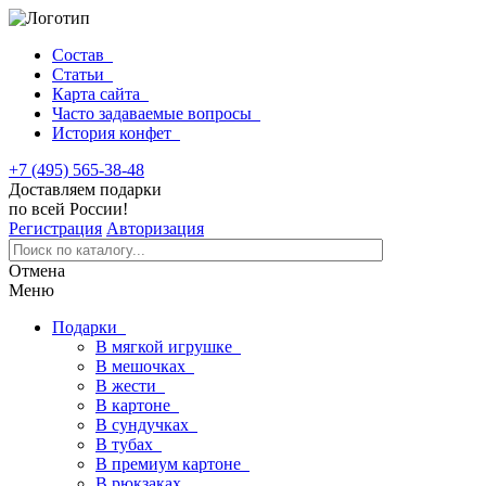
Состав
Статьи
Карта сайта
Часто задаваемые вопросы
История конфет
+7 (495) 565-38-48
Доставляем подарки
по всей России!
Регистрация
Авторизация
Отмена
Меню
Подарки
В мягкой игрушке
В мешочках
В жести
В картоне
В сундучках
В тубах
В премиум картоне
В рюкзаках