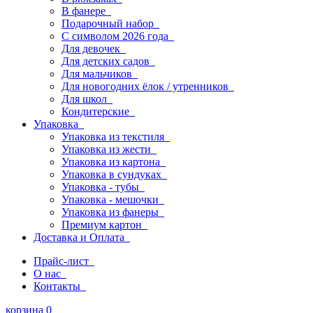
В фанере
Подарочный набор
С символом 2026 года
Для девочек
Для детских садов
Для мальчиков
Для новогодних ёлок / утренников
Для школ
Кондитерские
Упаковка
Упаковка из текстиля
Упаковка из жести
Упаковка из картона
Упаковка в сундуках
Упаковка - тубы
Упаковка - мешочки
Упаковка из фанеры
Премиум картон
Доставка и Оплата
Прайс-лист
О нас
Контакты
корзина
0