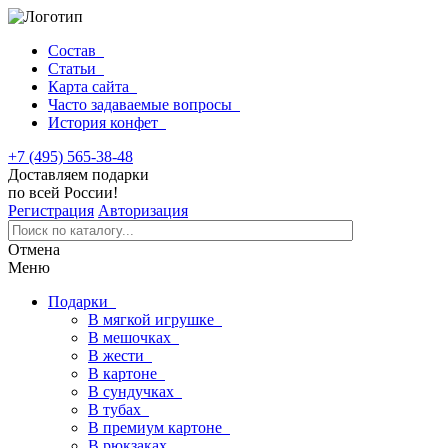
Состав
Статьи
Карта сайта
Часто задаваемые вопросы
История конфет
+7 (495) 565-38-48
Доставляем подарки
по всей России!
Регистрация
Авторизация
Отмена
Меню
Подарки
В мягкой игрушке
В мешочках
В жести
В картоне
В сундучках
В тубах
В премиум картоне
В рюкзаках