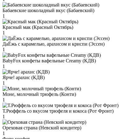
Бабаевские шоколадный вкус (Бабаевский)
1
Красный мак (Красный Октябрь)
1
ДаЁжь с карамелью, арахисом и криспи (Эссен)
1
BabyFox конфеты вафельные Creamy (КДВ)
1
Ярче! арахис (КДВ)
1
Моне, молочный трюфель (Конти)
1
Т.Рюффель со вкусом трюфеля и кокоса (Рот Фронт)
1
Ореховая страна (Невский кондитер)
1
Фото конфет