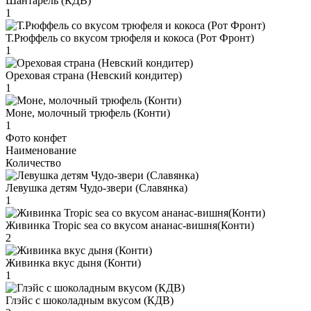
Шантарель (КДВ)
1
Т.Рюффель со вкусом трюфеля и кокоса (Рот Фронт)
1
Ореховая страна (Невский кондитер)
1
Моне, молочный трюфель (Конти)
1
Фото конфет
Наименование
Количество
Левушка детям Чудо-звери (Славянка)
1
Живинка Tropic sea со вкусом ананас-вишня(Конти)
2
Живинка вкус дыня (Конти)
1
Глэйс с шоколадным вкусом (КДВ)