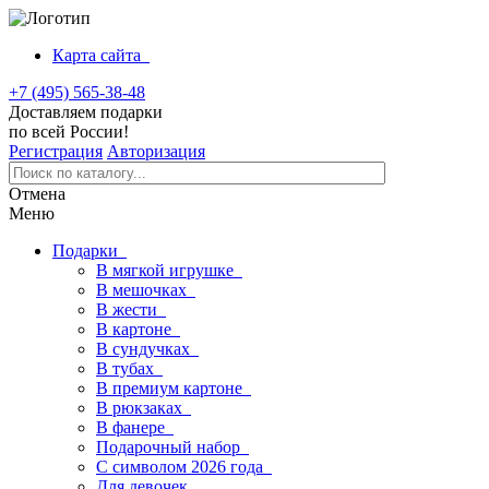
Карта сайта
+7 (495) 565-38-48
Доставляем подарки
по всей России!
Регистрация
Авторизация
Отмена
Меню
Подарки
В мягкой игрушке
В мешочках
В жести
В картоне
В сундучках
В тубах
В премиум картоне
В рюкзаках
В фанере
Подарочный набор
С символом 2026 года
Для девочек