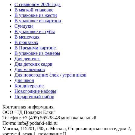
C символом 2026 года
В мягкой упаковке
В упаковке из жести
В упаковке из картона
Сундуки
В упаковке из тубы
В мешочках
В рюкзаках
В Премиум картоне
В упаковке из фанеры
Для девочек
Для детских садов
Для мальчиков
Для новогодних ёлок / утренников
Для школ
Кондитерские
Новогодние наборы
Подарочный набор
Контактная информация
ООО "ТД Подарки Ёлки"
Телефон: +7 (495) 565-38-48 многоканальный
Почта: info@podarki-elki.ru
Москва, 115201, РФ, г. Москва, Старокаширское шоссе, дом 2,
корпус 4, этаж 1, помещение II