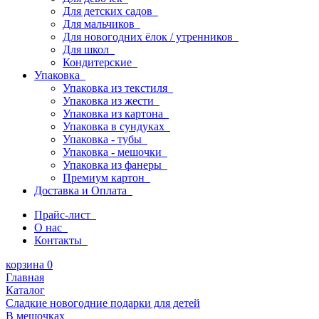
Для детских садов
Для мальчиков
Для новогодних ёлок / утренников
Для школ
Кондитерские
Упаковка
Упаковка из текстиля
Упаковка из жести
Упаковка из картона
Упаковка в сундуках
Упаковка - тубы
Упаковка - мешочки
Упаковка из фанеры
Премиум картон
Доставка и Оплата
Прайс-лист
О нас
Контакты
корзина
0
Главная
Каталог
Сладкие новогодние подарки для детей
В мешочках