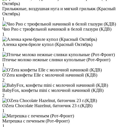
Грильяжные, воздушная нуга и мягкий грильяж (Красный
Октябрь)
1
Чио Рио с трюфельной начинкой в белой глазури (КДВ)
1
Аленка крем-брюле купол (Красный Октябрь)
1
Птичье молоко нежные сливки купольные (Рот-Фронт)
1
O'Zera конфеты Elle с молочной начинкой (КДВ)
2
BabyFox, конфеты mini c молочной начинкой (КДВ)
2
OZera Chocolate Hazelnut, батончик 23 г.(КДВ)
1
Матрешка с печеньем (Рот-Фронт)
1