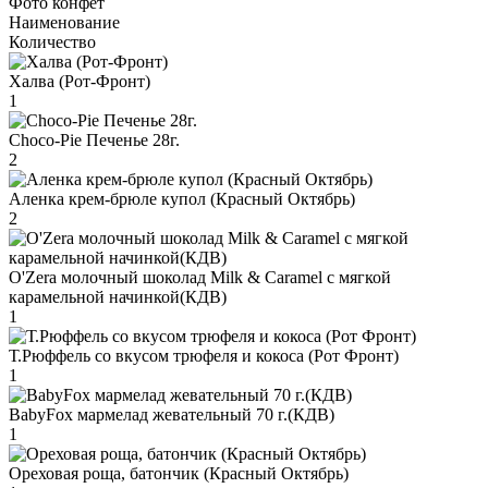
Фото конфет
Наименование
Количество
Халва (Рот-Фронт)
1
Choco-Pie Печенье 28г.
2
Аленка крем-брюле купол (Красный Октябрь)
2
O'Zera молочный шоколад Milk & Caramel с мягкой
карамельной начинкой(КДВ)
1
Т.Рюффель со вкусом трюфеля и кокоса (Рот Фронт)
1
BabyFox мармелад жевательный 70 г.(КДВ)
1
Ореховая роща, батончик (Красный Октябрь)