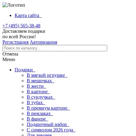
Карта сайта
+7 (495) 565-38-48
Доставляем подарки
по всей России!
Регистрация
Авторизация
Отмена
Меню
Подарки
В мягкой игрушке
В мешочках
В жести
В картоне
В сундучках
В тубах
В премиум картоне
В рюкзаках
В фанере
Подарочный набор
С символом 2026 года
Для девочек