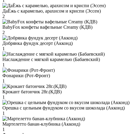
1
ДаЁжь с карамелью, арахисом и криспи (Эссен)
2
BabyFox конфеты вафельные Creamy (КДВ)
2
Добрянка фундук десерт (Акконд)
1
Наслаждение с мягкой карамелью (Бабаевский)
1
Фонарики (Рот-Фронт)
1
Крокант батончик 28г.(КДВ)
1
Орешка с цельным фундуком со вкусом шоколада (Акконд)
1
Мартелетто банан-клубника (Акконд)
1