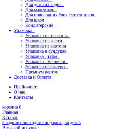
Для детских садов
Для мальчиков
Для новогодних ёлок / утренников
Для школ
Кондитерские
Упаковка
Упаковка из текстиля
Упаковка из жести
Упаковка из картона
Упаковка в сундуках
Упаковка - тубы
Упаковка - мешочки
Упаковка из фанеры
Премиум картон
Доставка и Оплата
Прайс-лист
О нас
Контакты
корзина
0
Главная
Каталог
Сладкие новогодние подарки для детей
В мягкой игрушке