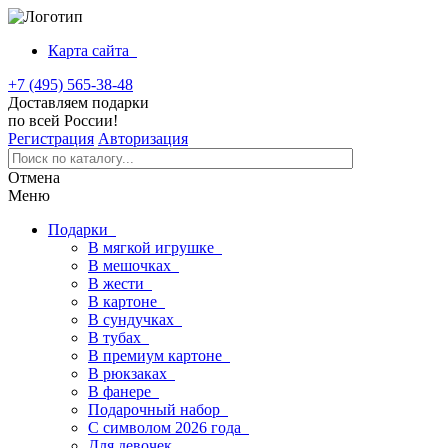
Карта сайта
+7 (495) 565-38-48
Доставляем подарки
по всей России!
Регистрация
Авторизация
Отмена
Меню
Подарки
В мягкой игрушке
В мешочках
В жести
В картоне
В сундучках
В тубах
В премиум картоне
В рюкзаках
В фанере
Подарочный набор
С символом 2026 года
Для девочек