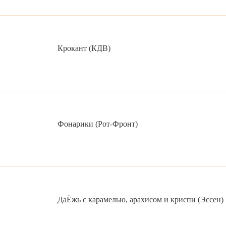
Крокант (КДВ)
Фонарики (Рот-Фронт)
ДаЁжь с карамелью, арахисом и криспи (Эссен)