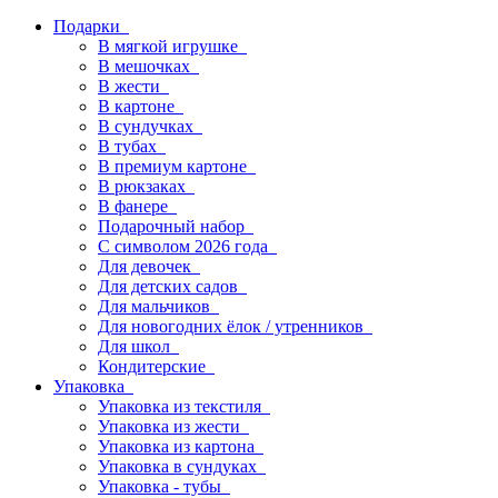
Подарки
В мягкой игрушке
В мешочках
В жести
В картоне
В сундучках
В тубах
В премиум картоне
В рюкзаках
В фанере
Подарочный набор
С символом 2026 года
Для девочек
Для детских садов
Для мальчиков
Для новогодних ёлок / утренников
Для школ
Кондитерские
Упаковка
Упаковка из текстиля
Упаковка из жести
Упаковка из картона
Упаковка в сундуках
Упаковка - тубы