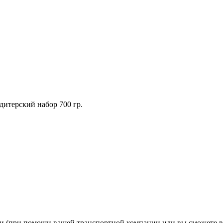
итерский набор 700 гр.
ии (при помощи вашей транспортной компании или вы сможете в