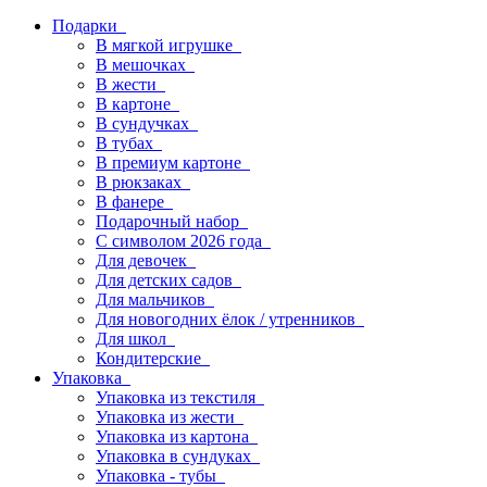
Подарки
В мягкой игрушке
В мешочках
В жести
В картоне
В сундучках
В тубах
В премиум картоне
В рюкзаках
В фанере
Подарочный набор
С символом 2026 года
Для девочек
Для детских садов
Для мальчиков
Для новогодних ёлок / утренников
Для школ
Кондитерские
Упаковка
Упаковка из текстиля
Упаковка из жести
Упаковка из картона
Упаковка в сундуках
Упаковка - тубы