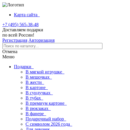
Карта сайта
+7 (495) 565-38-48
Доставляем подарки
по всей России!
Регистрация
Авторизация
Отмена
Меню
Подарки
В мягкой игрушке
В мешочках
В жести
В картоне
В сундучках
В тубах
В премиум картоне
В рюкзаках
В фанере
Подарочный набор
С символом 2026 года
Для девочек