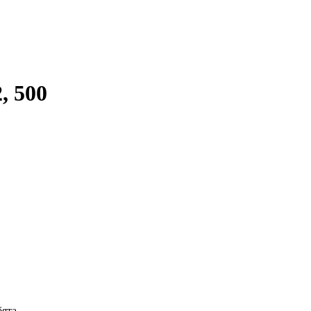
, 500
ята.