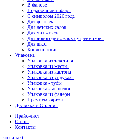
В фанере
Подарочный набор
С символом 2026 года
Для девочек
Для детских садов
Для мальчиков
Для новогодних ёлок / утренников
Для школ
Кондитерские
Упаковка
Упаковка из текстиля
Упаковка из жести
Упаковка из картона
Упаковка в сундуках
Упаковка - тубы
Упаковка - мешочки
Упаковка из фанеры
Премиум картон
Доставка и Оплата
Прайс-лист
О нас
Контакты
корзина
0