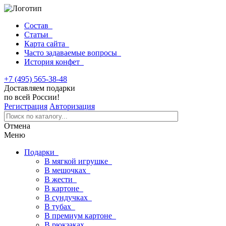
Состав
Статьи
Карта сайта
Часто задаваемые вопросы
История конфет
+7 (495) 565-38-48
Доставляем подарки
по всей России!
Регистрация
Авторизация
Отмена
Меню
Подарки
В мягкой игрушке
В мешочках
В жести
В картоне
В сундучках
В тубах
В премиум картоне
В рюкзаках