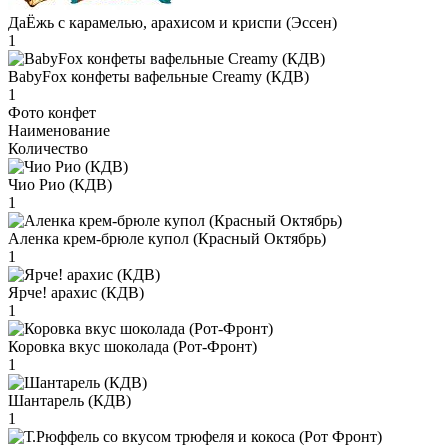
ДаЁжь с карамелью, арахисом и криспи (Эссен)
1
BabyFox конфеты вафельные Creamy (КДВ)
1
Фото конфет
Наименование
Количество
Чио Рио (КДВ)
1
Аленка крем-брюле купол (Красный Октябрь)
1
Ярче! арахис (КДВ)
1
Коровка вкус шоколада (Рот-Фронт)
1
Шантарель (КДВ)
1