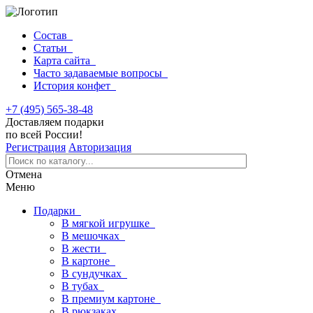
Состав
Статьи
Карта сайта
Часто задаваемые вопросы
История конфет
+7 (495) 565-38-48
Доставляем подарки
по всей России!
Регистрация
Авторизация
Отмена
Меню
Подарки
В мягкой игрушке
В мешочках
В жести
В картоне
В сундучках
В тубах
В премиум картоне
В рюкзаках