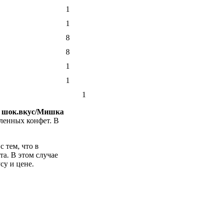
1
1
8
8
1
1
1
ие шок.вкус/Мишка
вленных конфет. В
 тем, что в
та. В этом случае
су и цене.