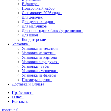
В фанере
Подарочный набор
С символом 2026 года
Для девочек
Для детских садов
Для мальчиков
Для новогодних ёлок / утренников
Для школ
Кондитерские
Упаковка
Упаковка из текстиля
Упаковка из жести
Упаковка из картона
Упаковка в сундуках
Упаковка - тубы
Упаковка - мешочки
Упаковка из фанеры
Премиум картон
Доставка и Оплата
Прайс-лист
О нас
Контакты
корзина
0