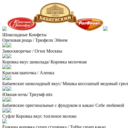
Шоколадные Конфеты
Ореховая роща / Трюфели Эйнем
Замоскворечье / Огни Москвы
Коровка вкус шоколада/ Коровка молочная
Красная шапочка / Аленка
Бабаевские шоколадный вкус/ Мишка косолапый медовый гри
Южная ночь/ Триумф mix
Бабаевские оригинальные с фундуком и какао/ Себе любимой
Суфле Коровка вкус топленое молоко
Ёшкина коровка супер сгущенка / Toffee cream какао