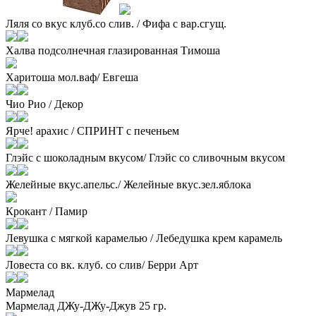
Ляля со вкус клуб.со слив. / Фифа с вар.сгущ.
Халва подсолнечная глазированная Тимоша
Харитоша мол.ваф/ Евгеша
Чио Рио / Декор
Ярче! арахис / СПРИНТ с печеньем
Глэйс с шоколадным вкусом/ Глэйс со сливочным вкусом
Желейные вкус.апельс./ Желейные вкус.зел.яблока
Крокант / Памир
Левушка с мягкой карамелью / Лебедушка крем карамель
Ловеста со вк. клуб. со слив/ Берри Арт
Мармелад
Мармелад ДЖу-ДЖу-Джув 25 гр.