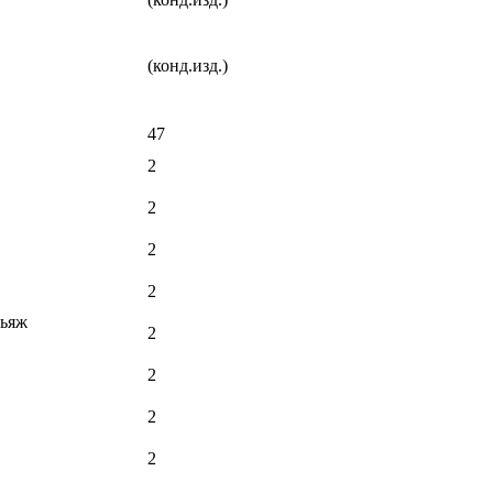
(конд.изд.)
47
2
2
2
2
льяж
2
2
2
2