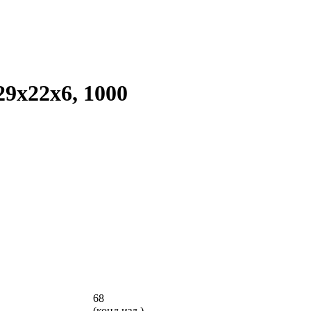
9x22x6, 1000
68
(конд.изд.)