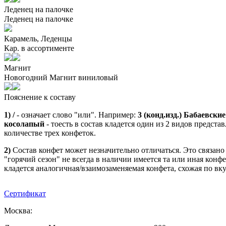
Леденец на палочке
Леденец на палочке
Карамель, Леденцы
Кар. в ассортименте
Магнит
Новогодний Магнит виниловый
Пояснение к составу
1) /
- означает слово "или". Например:
3 (конд.изд.) Бабаевск
косолапый
- тоесть в состав кладется один из 2 видов предста
количестве трех конфеток.
2)
Состав конфет может незначительно отличаться. Это связано с
"горячий сезон" не всегда в наличии имеется та или иная конфе
кладется аналогичная/взаимозаменяемая конфета, схожая по вку
Сертификат
Москва: