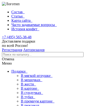
Состав
Статьи
Карта сайта
Часто задаваемые вопросы
История конфет
+7 (495) 565-38-48
Доставляем подарки
по всей России!
Регистрация
Авторизация
Отмена
Меню
Подарки
В мягкой игрушке
В мешочках
В жести
В картоне
В сундучках
В тубах
В премиум картоне
В рюкзаках