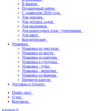
В фанере
Подарочный набор
С символом 2026 года
Для девочек
Для детских садов
Для мальчиков
Для новогодних ёлок / утренников
Для школ
Кондитерские
Упаковка
Упаковка из текстиля
Упаковка из жести
Упаковка из картона
Упаковка в сундуках
Упаковка - тубы
Упаковка - мешочки
Упаковка из фанеры
Премиум картон
Доставка и Оплата
Прайс-лист
О нас
Контакты
корзина
0