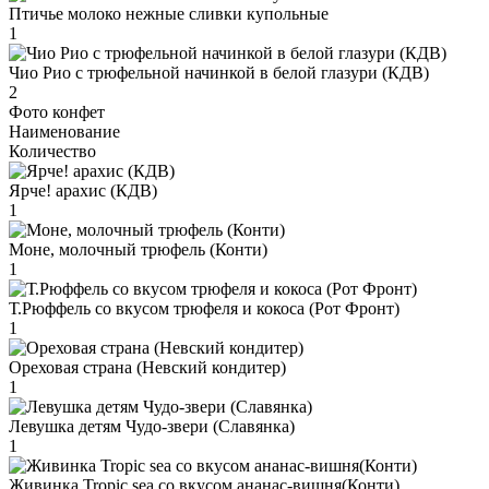
Птичье молоко нежные сливки купольные
1
Чио Рио с трюфельной начинкой в белой глазури (КДВ)
2
Фото конфет
Наименование
Количество
Ярче! арахис (КДВ)
1
Моне, молочный трюфель (Конти)
1
Т.Рюффель со вкусом трюфеля и кокоса (Рот Фронт)
1
Ореховая страна (Невский кондитер)
1
Левушка детям Чудо-звери (Славянка)
1
Живинка Tropic sea со вкусом ананас-вишня(Конти)