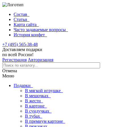
Состав
Статьи
Карта сайта
Часто задаваемые вопросы
История конфет
+7 (495) 565-38-48
Доставляем подарки
по всей России!
Регистрация
Авторизация
Отмена
Меню
Подарки
В мягкой игрушке
В мешочках
В жести
В картоне
В сундучках
В тубах
В премиум картоне
В рюкзаках