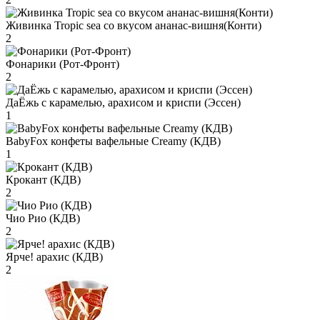
Живинка Tropic sea со вкусом ананас-вишня(Конти)
2
Фонарики (Рот-Фронт)
2
ДаЁжь с карамелью, арахисом и криспи (Эссен)
1
BabyFox конфеты вафельные Creamy (КДВ)
1
Крокант (КДВ)
2
Чио Рио (КДВ)
2
Ярче! арахис (КДВ)
2