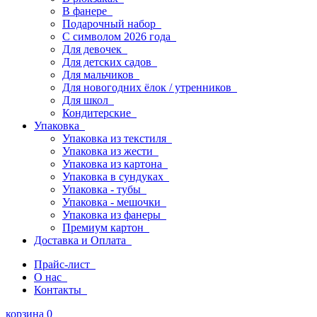
В фанере
Подарочный набор
С символом 2026 года
Для девочек
Для детских садов
Для мальчиков
Для новогодних ёлок / утренников
Для школ
Кондитерские
Упаковка
Упаковка из текстиля
Упаковка из жести
Упаковка из картона
Упаковка в сундуках
Упаковка - тубы
Упаковка - мешочки
Упаковка из фанеры
Премиум картон
Доставка и Оплата
Прайс-лист
О нас
Контакты
корзина
0