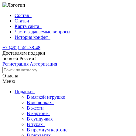
Состав
Статьи
Карта сайта
Часто задаваемые вопросы
История конфет
+7 (495) 565-38-48
Доставляем подарки
по всей России!
Регистрация
Авторизация
Отмена
Меню
Подарки
В мягкой игрушке
В мешочках
В жести
В картоне
В сундучках
В тубах
В премиум картоне
В рюкзаках