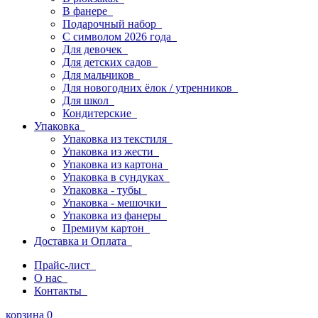
В фанере
Подарочный набор
С символом 2026 года
Для девочек
Для детских садов
Для мальчиков
Для новогодних ёлок / утренников
Для школ
Кондитерские
Упаковка
Упаковка из текстиля
Упаковка из жести
Упаковка из картона
Упаковка в сундуках
Упаковка - тубы
Упаковка - мешочки
Упаковка из фанеры
Премиум картон
Доставка и Оплата
Прайс-лист
О нас
Контакты
корзина
0