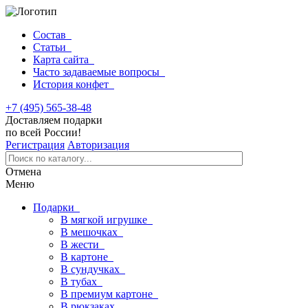
Состав
Статьи
Карта сайта
Часто задаваемые вопросы
История конфет
+7 (495) 565-38-48
Доставляем подарки
по всей России!
Регистрация
Авторизация
Отмена
Меню
Подарки
В мягкой игрушке
В мешочках
В жести
В картоне
В сундучках
В тубах
В премиум картоне
В рюкзаках