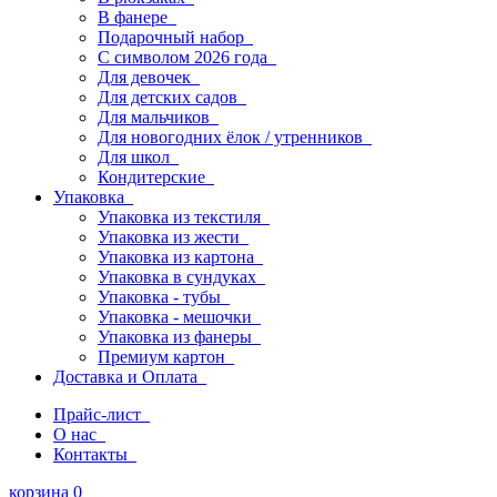
В фанере
Подарочный набор
С символом 2026 года
Для девочек
Для детских садов
Для мальчиков
Для новогодних ёлок / утренников
Для школ
Кондитерские
Упаковка
Упаковка из текстиля
Упаковка из жести
Упаковка из картона
Упаковка в сундуках
Упаковка - тубы
Упаковка - мешочки
Упаковка из фанеры
Премиум картон
Доставка и Оплата
Прайс-лист
О нас
Контакты
корзина
0