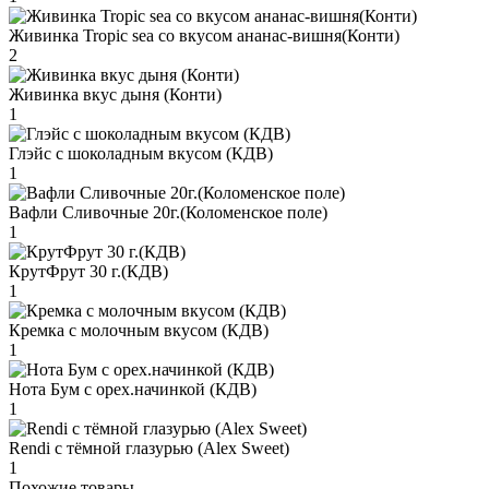
Живинка Tropic sea со вкусом ананас-вишня(Конти)
2
Живинка вкус дыня (Конти)
1
Глэйс с шоколадным вкусом (КДВ)
1
Вафли Сливочные 20г.(Коломенское поле)
1
КрутФрут 30 г.(КДВ)
1
Кремка с молочным вкусом (КДВ)
1
Нота Бум с орех.начинкой (КДВ)
1
Rendi с тёмной глазурью (Alex Sweet)
1
Похожие товары