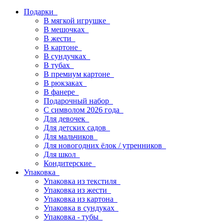
Подарки
В мягкой игрушке
В мешочках
В жести
В картоне
В сундучках
В тубах
В премиум картоне
В рюкзаках
В фанере
Подарочный набор
С символом 2026 года
Для девочек
Для детских садов
Для мальчиков
Для новогодних ёлок / утренников
Для школ
Кондитерские
Упаковка
Упаковка из текстиля
Упаковка из жести
Упаковка из картона
Упаковка в сундуках
Упаковка - тубы