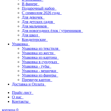
В фанере
Подарочный набор
С символом 2026 года
Для девочек
Для детских садов
Для мальчиков
Для новогодних ёлок / утренников
Для школ
Кондитерские
Упаковка
Упаковка из текстиля
Упаковка из жести
Упаковка из картона
Упаковка в сундуках
Упаковка - тубы
Упаковка - мешочки
Упаковка из фанеры
Премиум картон
Доставка и Оплата
Прайс-лист
О нас
Контакты
корзина
0