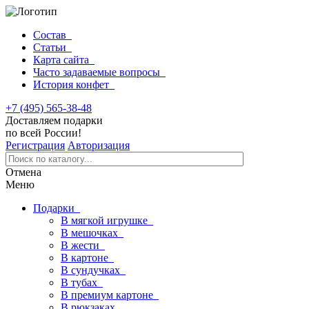
Состав
Статьи
Карта сайта
Часто задаваемые вопросы
История конфет
+7 (495) 565-38-48
Доставляем подарки
по всей России!
Регистрация
Авторизация
Отмена
Меню
Подарки
В мягкой игрушке
В мешочках
В жести
В картоне
В сундучках
В тубах
В премиум картоне
В рюкзаках