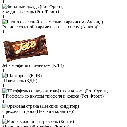
1
Звездный дождь (Рот-Фронт)
1
Ричио с соленой карамелью и арахисом (Акконд)
1
Jet`s конфеты с печеньем (КДВ)
1
Шантарель (КДВ)
1
Т.Рюффель со вкусом трюфеля и кокоса (Рот Фронт)
1
Ореховая страна (Невский кондитер)
1
Моне, молочный трюфель (Конти)