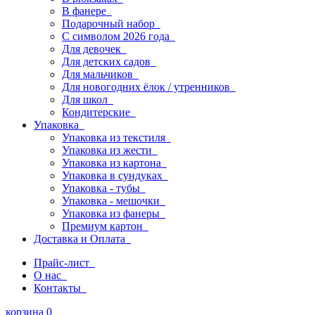
В фанере
Подарочный набор
С символом 2026 года
Для девочек
Для детских садов
Для мальчиков
Для новогодних ёлок / утренников
Для школ
Кондитерские
Упаковка
Упаковка из текстиля
Упаковка из жести
Упаковка из картона
Упаковка в сундуках
Упаковка - тубы
Упаковка - мешочки
Упаковка из фанеры
Премиум картон
Доставка и Оплата
Прайс-лист
О нас
Контакты
корзина
0