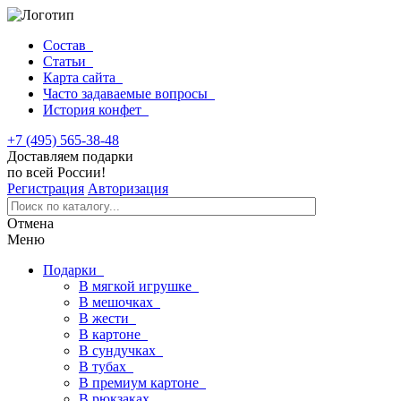
Состав
Статьи
Карта сайта
Часто задаваемые вопросы
История конфет
+7 (495) 565-38-48
Доставляем подарки
по всей России!
Регистрация
Авторизация
Отмена
Меню
Подарки
В мягкой игрушке
В мешочках
В жести
В картоне
В сундучках
В тубах
В премиум картоне
В рюкзаках