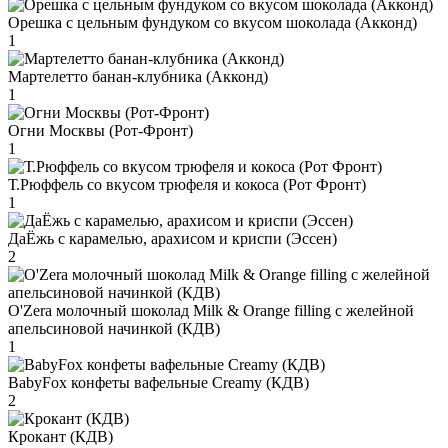
Орешка с цельным фундуком со вкусом шоколада (Акконд)
1
Мартелетто банан-клубника (Акконд)
1
Огни Москвы (Рот-Фронт)
1
Т.Рюффель со вкусом трюфеля и кокоса (Рот Фронт)
1
ДаЁжь с карамелью, арахисом и криспи (Эссен)
2
O'Zera молочный шоколад Milk & Orange filling с желейной
апельсиновой начинкой (КДВ)
1
BabyFox конфеты вафельные Creamy (КДВ)
2
Крокант (КДВ)