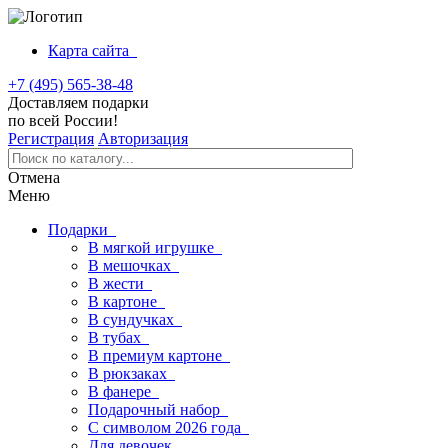
Карта сайта
+7 (495) 565-38-48
Доставляем подарки
по всей России!
Регистрация
Авторизация
Отмена
Меню
Подарки
В мягкой игрушке
В мешочках
В жести
В картоне
В сундучках
В тубах
В премиум картоне
В рюкзаках
В фанере
Подарочный набор
С символом 2026 года
Для девочек