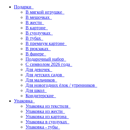
Подарки
В мягкой игрушке
В мешочках
В жести
В картоне
В сундучках
В тубах
В премиум картоне
В рюкзаках
В фанере
Подарочный набор
С символом 2026 года
Для девочек
Для детских садов
Для мальчиков
Для новогодних ёлок / утренников
Для школ
Кондитерские
Упаковка
Упаковка из текстиля
Упаковка из жести
Упаковка из картона
Упаковка в сундуках
Упаковка - тубы