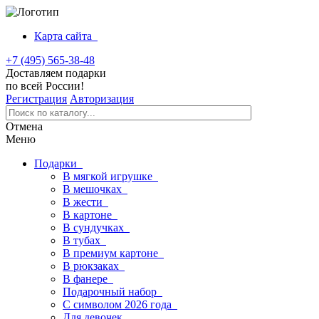
Карта сайта
+7 (495) 565-38-48
Доставляем подарки
по всей России!
Регистрация
Авторизация
Отмена
Меню
Подарки
В мягкой игрушке
В мешочках
В жести
В картоне
В сундучках
В тубах
В премиум картоне
В рюкзаках
В фанере
Подарочный набор
С символом 2026 года
Для девочек