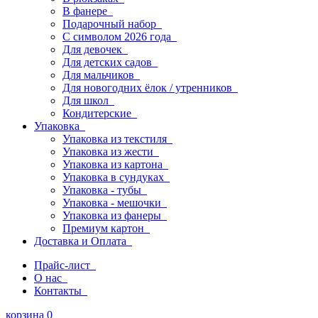
В фанере
Подарочный набор
С символом 2026 года
Для девочек
Для детских садов
Для мальчиков
Для новогодних ёлок / утренников
Для школ
Кондитерские
Упаковка
Упаковка из текстиля
Упаковка из жести
Упаковка из картона
Упаковка в сундуках
Упаковка - тубы
Упаковка - мешочки
Упаковка из фанеры
Премиум картон
Доставка и Оплата
Прайс-лист
О нас
Контакты
корзина
0