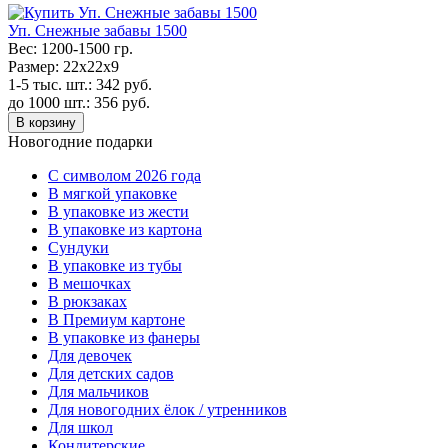
Уп. Снежные забавы 1500
Вес:
1200-1500 гр.
Размер:
22х22х9
1-5 тыс. шт.:
342
руб.
до 1000 шт.:
356
руб.
В корзину
Новогодние подарки
C символом 2026 года
В мягкой упаковке
В упаковке из жести
В упаковке из картона
Сундуки
В упаковке из тубы
В мешочках
В рюкзаках
В Премиум картоне
В упаковке из фанеры
Для девочек
Для детских садов
Для мальчиков
Для новогодних ёлок / утренников
Для школ
Кондитерские