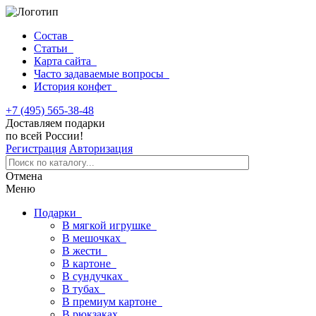
Состав
Статьи
Карта сайта
Часто задаваемые вопросы
История конфет
+7 (495) 565-38-48
Доставляем подарки
по всей России!
Регистрация
Авторизация
Отмена
Меню
Подарки
В мягкой игрушке
В мешочках
В жести
В картоне
В сундучках
В тубах
В премиум картоне
В рюкзаках