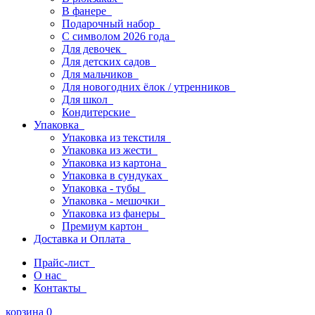
В фанере
Подарочный набор
С символом 2026 года
Для девочек
Для детских садов
Для мальчиков
Для новогодних ёлок / утренников
Для школ
Кондитерские
Упаковка
Упаковка из текстиля
Упаковка из жести
Упаковка из картона
Упаковка в сундуках
Упаковка - тубы
Упаковка - мешочки
Упаковка из фанеры
Премиум картон
Доставка и Оплата
Прайс-лист
О нас
Контакты
корзина
0