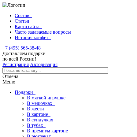
Состав
Статьи
Карта сайта
Часто задаваемые вопросы
История конфет
+7 (495) 565-38-48
Доставляем подарки
по всей России!
Регистрация
Авторизация
Отмена
Меню
Подарки
В мягкой игрушке
В мешочках
В жести
В картоне
В сундучках
В тубах
В премиум картоне
В рюкзаках