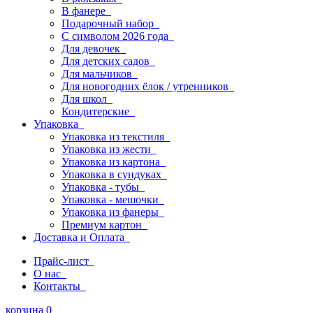
В фанере
Подарочный набор
С символом 2026 года
Для девочек
Для детских садов
Для мальчиков
Для новогодних ёлок / утренников
Для школ
Кондитерские
Упаковка
Упаковка из текстиля
Упаковка из жести
Упаковка из картона
Упаковка в сундуках
Упаковка - тубы
Упаковка - мешочки
Упаковка из фанеры
Премиум картон
Доставка и Оплата
Прайс-лист
О нас
Контакты
корзина
0