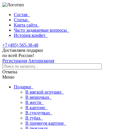
Состав
Статьи
Карта сайта
Часто задаваемые вопросы
История конфет
+7 (495) 565-38-48
Доставляем подарки
по всей России!
Регистрация
Авторизация
Отмена
Меню
Подарки
В мягкой игрушке
В мешочках
В жести
В картоне
В сундучках
В тубах
В премиум картоне
В рюкзаках