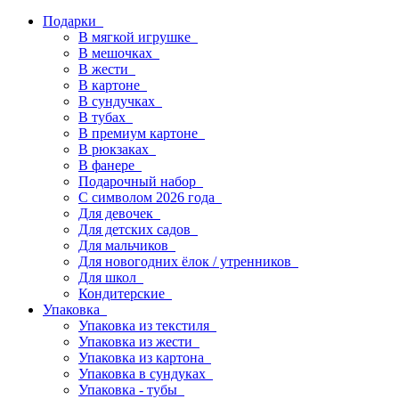
Подарки
В мягкой игрушке
В мешочках
В жести
В картоне
В сундучках
В тубах
В премиум картоне
В рюкзаках
В фанере
Подарочный набор
С символом 2026 года
Для девочек
Для детских садов
Для мальчиков
Для новогодних ёлок / утренников
Для школ
Кондитерские
Упаковка
Упаковка из текстиля
Упаковка из жести
Упаковка из картона
Упаковка в сундуках
Упаковка - тубы