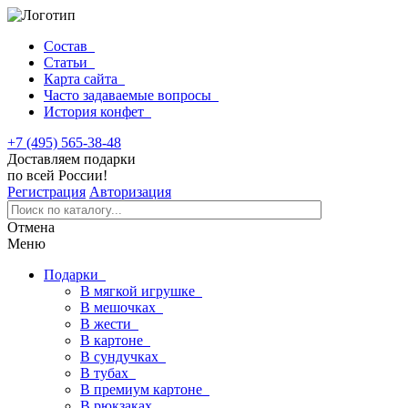
Состав
Статьи
Карта сайта
Часто задаваемые вопросы
История конфет
+7 (495) 565-38-48
Доставляем подарки
по всей России!
Регистрация
Авторизация
Отмена
Меню
Подарки
В мягкой игрушке
В мешочках
В жести
В картоне
В сундучках
В тубах
В премиум картоне
В рюкзаках