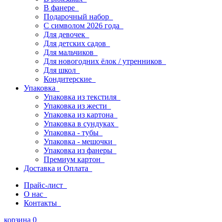
В фанере
Подарочный набор
С символом 2026 года
Для девочек
Для детских садов
Для мальчиков
Для новогодних ёлок / утренников
Для школ
Кондитерские
Упаковка
Упаковка из текстиля
Упаковка из жести
Упаковка из картона
Упаковка в сундуках
Упаковка - тубы
Упаковка - мешочки
Упаковка из фанеры
Премиум картон
Доставка и Оплата
Прайс-лист
О нас
Контакты
корзина
0