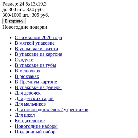
Размер:
24,5x13x19,3
до 300 шт.:
324
руб.
300-1000 шт.:
305
руб.
В корзину
Новогодние подарки
C символом 2026 года
В мягкой упаковке
В упаковке из жести
В упаковке из картона
Сундуки
В упаковке из тубы
В мешочках
В рюкзаках
В Премиум картоне
В упаковке из фанеры
Для девочек
Для детских садов
Для мальчиков
Для новогодних ёлок / утренников
Для школ
Кондитерские
Новогодние наборы
Подарочный набор