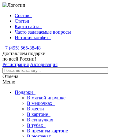
Состав
Статьи
Карта сайта
Часто задаваемые вопросы
История конфет
+7 (495) 565-38-48
Доставляем подарки
по всей России!
Регистрация
Авторизация
Отмена
Меню
Подарки
В мягкой игрушке
В мешочках
В жести
В картоне
В сундучках
В тубах
В премиум картоне
В рюкзаках