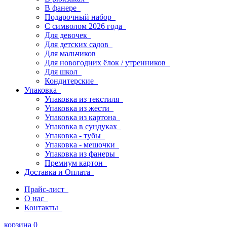
В фанере
Подарочный набор
С символом 2026 года
Для девочек
Для детских садов
Для мальчиков
Для новогодних ёлок / утренников
Для школ
Кондитерские
Упаковка
Упаковка из текстиля
Упаковка из жести
Упаковка из картона
Упаковка в сундуках
Упаковка - тубы
Упаковка - мешочки
Упаковка из фанеры
Премиум картон
Доставка и Оплата
Прайс-лист
О нас
Контакты
корзина
0