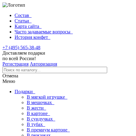
Состав
Статьи
Карта сайта
Часто задаваемые вопросы
История конфет
+7 (495) 565-38-48
Доставляем подарки
по всей России!
Регистрация
Авторизация
Отмена
Меню
Подарки
В мягкой игрушке
В мешочках
В жести
В картоне
В сундучках
В тубах
В премиум картоне
В рюкзаках