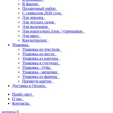
В фанере
Подарочный набор
С символом 2026 года
Для девочек
Для детских садов
Для мальчиков
Для новогодних ёлок / утренников
Для школ
Кондитерские
Упаковка
Упаковка из текстиля
Упаковка из жести
Упаковка из картона
Упаковка в сундуках
Упаковка - тубы
Упаковка - мешочки
Упаковка из фанеры
Премиум картон
Доставка и Оплата
Прайс-лист
О нас
Контакты
корзина
0