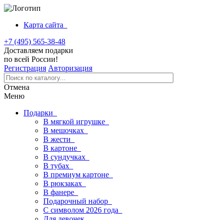
Карта сайта
+7 (495) 565-38-48
Доставляем подарки
по всей России!
Регистрация
Авторизация
Отмена
Меню
Подарки
В мягкой игрушке
В мешочках
В жести
В картоне
В сундучках
В тубах
В премиум картоне
В рюкзаках
В фанере
Подарочный набор
С символом 2026 года
Для девочек