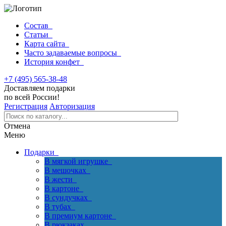
Состав
Статьи
Карта сайта
Часто задаваемые вопросы
История конфет
+7 (495) 565-38-48
Доставляем подарки
по всей России!
Регистрация
Авторизация
Отмена
Меню
Подарки
В мягкой игрушке
В мешочках
В жести
В картоне
В сундучках
В тубах
В премиум картоне
В рюкзаках