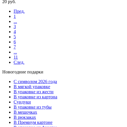
20
руб.
Пред.
1
...
3
4
5
6
7
...
11
След.
Новогодние подарки
C символом 2026 года
В мягкой упаковке
В упаковке из жести
В упаковке из картона
Сундуки
В упаковке из тубы
В мешочках
В рюкзаках
В Премиум картоне