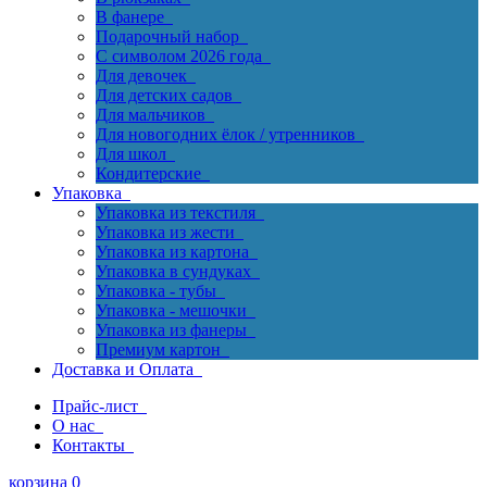
В фанере
Подарочный набор
С символом 2026 года
Для девочек
Для детских садов
Для мальчиков
Для новогодних ёлок / утренников
Для школ
Кондитерские
Упаковка
Упаковка из текстиля
Упаковка из жести
Упаковка из картона
Упаковка в сундуках
Упаковка - тубы
Упаковка - мешочки
Упаковка из фанеры
Премиум картон
Доставка и Оплата
Прайс-лист
О нас
Контакты
корзина
0