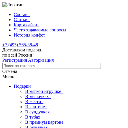
Состав
Статьи
Карта сайта
Часто задаваемые вопросы
История конфет
+7 (495) 565-38-48
Доставляем подарки
по всей России!
Регистрация
Авторизация
Отмена
Меню
Подарки
В мягкой игрушке
В мешочках
В жести
В картоне
В сундучках
В тубах
В премиум картоне
В рюкзаках