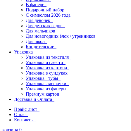
В фанере
Подарочный набор
С символом 2026 года
Для девочек
Для детских садов
Для мальчиков
Для новогодних ёлок / утренников
Для школ
Кондитерские
Упаковка
Упаковка из текстиля
Упаковка из жести
Упаковка из картона
Упаковка в сундуках
Упаковка - тубы
Упаковка - мешочки
Упаковка из фанеры
Премиум картон
Доставка и Оплата
Прайс-лист
О нас
Контакты
корзина
0