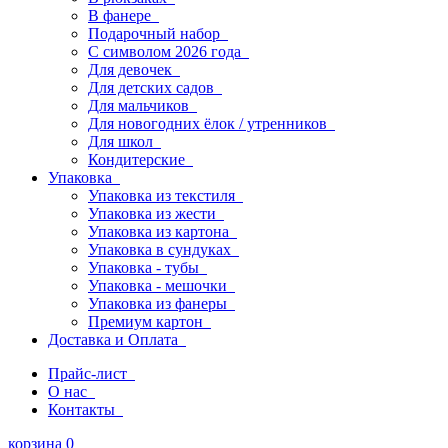
В фанере
Подарочный набор
С символом 2026 года
Для девочек
Для детских садов
Для мальчиков
Для новогодних ёлок / утренников
Для школ
Кондитерские
Упаковка
Упаковка из текстиля
Упаковка из жести
Упаковка из картона
Упаковка в сундуках
Упаковка - тубы
Упаковка - мешочки
Упаковка из фанеры
Премиум картон
Доставка и Оплата
Прайс-лист
О нас
Контакты
корзина
0