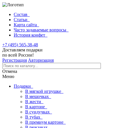
Состав
Статьи
Карта сайта
Часто задаваемые вопросы
История конфет
+7 (495) 565-38-48
Доставляем подарки
по всей России!
Регистрация
Авторизация
Отмена
Меню
Подарки
В мягкой игрушке
В мешочках
В жести
В картоне
В сундучках
В тубах
В премиум картоне
В рюкзаках