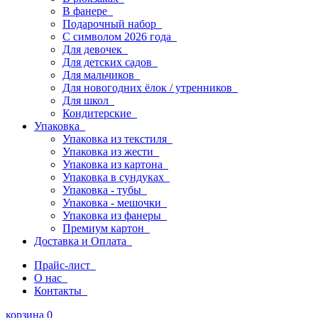
В фанере
Подарочный набор
С символом 2026 года
Для девочек
Для детских садов
Для мальчиков
Для новогодних ёлок / утренников
Для школ
Кондитерские
Упаковка
Упаковка из текстиля
Упаковка из жести
Упаковка из картона
Упаковка в сундуках
Упаковка - тубы
Упаковка - мешочки
Упаковка из фанеры
Премиум картон
Доставка и Оплата
Прайс-лист
О нас
Контакты
корзина
0