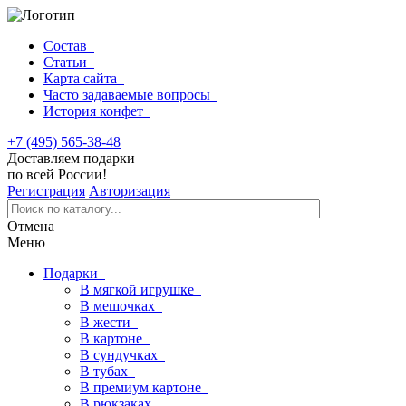
Состав
Статьи
Карта сайта
Часто задаваемые вопросы
История конфет
+7 (495) 565-38-48
Доставляем подарки
по всей России!
Регистрация
Авторизация
Отмена
Меню
Подарки
В мягкой игрушке
В мешочках
В жести
В картоне
В сундучках
В тубах
В премиум картоне
В рюкзаках