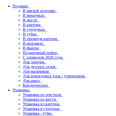
Подарки
В мягкой игрушке
В мешочках
В жести
В картоне
В сундучках
В тубах
В премиум картоне
В рюкзаках
В фанере
Подарочный набор
С символом 2026 года
Для девочек
Для детских садов
Для мальчиков
Для новогодних ёлок / утренников
Для школ
Кондитерские
Упаковка
Упаковка из текстиля
Упаковка из жести
Упаковка из картона
Упаковка в сундуках
Упаковка - тубы