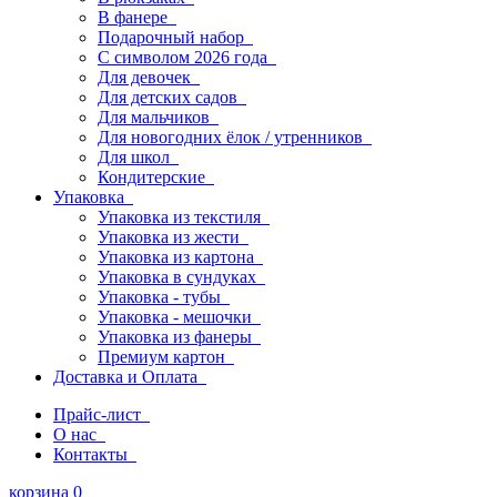
В фанере
Подарочный набор
С символом 2026 года
Для девочек
Для детских садов
Для мальчиков
Для новогодних ёлок / утренников
Для школ
Кондитерские
Упаковка
Упаковка из текстиля
Упаковка из жести
Упаковка из картона
Упаковка в сундуках
Упаковка - тубы
Упаковка - мешочки
Упаковка из фанеры
Премиум картон
Доставка и Оплата
Прайс-лист
О нас
Контакты
корзина
0