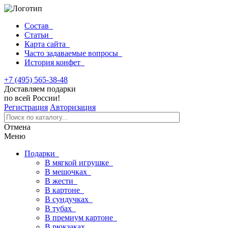
Состав
Статьи
Карта сайта
Часто задаваемые вопросы
История конфет
+7 (495) 565-38-48
Доставляем подарки
по всей России!
Регистрация
Авторизация
Отмена
Меню
Подарки
В мягкой игрушке
В мешочках
В жести
В картоне
В сундучках
В тубах
В премиум картоне
В рюкзаках