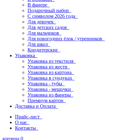
В фанере
Подарочный набор
С символом 2026 года
Для девочек
Для детских садов
Для мальчиков
Для новогодних ёлок / утренников
Для школ
Кондитерские
Упаковка
Упаковка из текстиля
Упаковка из жести
Упаковка из картона
Упаковка в сундуках
Упаковка - тубы
Упаковка - мешочки
Упаковка из фанеры
Премиум картон
Доставка и Оплата
Прайс-лист
О нас
Контакты
корзина
0