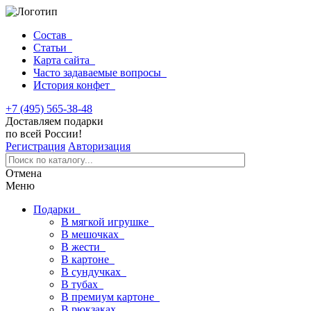
Состав
Статьи
Карта сайта
Часто задаваемые вопросы
История конфет
+7 (495) 565-38-48
Доставляем подарки
по всей России!
Регистрация
Авторизация
Отмена
Меню
Подарки
В мягкой игрушке
В мешочках
В жести
В картоне
В сундучках
В тубах
В премиум картоне
В рюкзаках