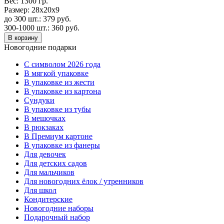
Вес:
1300 гр.
Размер:
28х20x9
до 300 шт.:
379
руб.
300-1000 шт.:
360
руб.
В корзину
Новогодние подарки
C символом 2026 года
В мягкой упаковке
В упаковке из жести
В упаковке из картона
Сундуки
В упаковке из тубы
В мешочках
В рюкзаках
В Премиум картоне
В упаковке из фанеры
Для девочек
Для детских садов
Для мальчиков
Для новогодних ёлок / утренников
Для школ
Кондитерские
Новогодние наборы
Подарочный набор