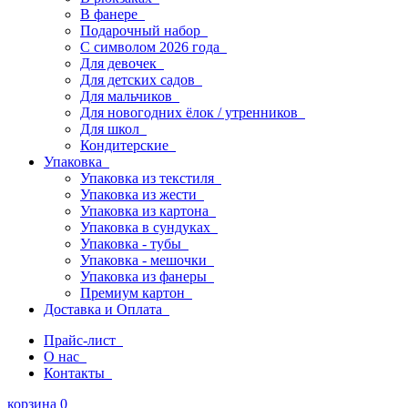
В фанере
Подарочный набор
С символом 2026 года
Для девочек
Для детских садов
Для мальчиков
Для новогодних ёлок / утренников
Для школ
Кондитерские
Упаковка
Упаковка из текстиля
Упаковка из жести
Упаковка из картона
Упаковка в сундуках
Упаковка - тубы
Упаковка - мешочки
Упаковка из фанеры
Премиум картон
Доставка и Оплата
Прайс-лист
О нас
Контакты
корзина
0