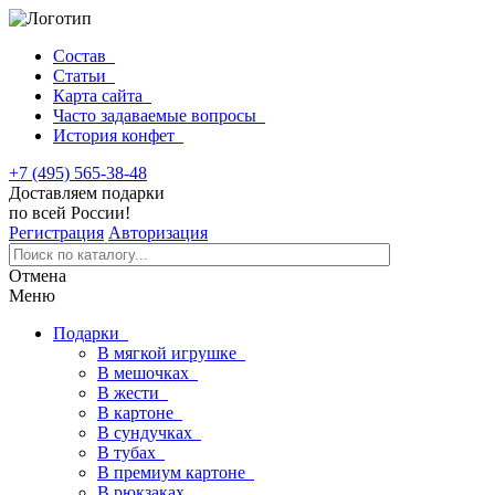
Состав
Статьи
Карта сайта
Часто задаваемые вопросы
История конфет
+7 (495) 565-38-48
Доставляем подарки
по всей России!
Регистрация
Авторизация
Отмена
Меню
Подарки
В мягкой игрушке
В мешочках
В жести
В картоне
В сундучках
В тубах
В премиум картоне
В рюкзаках