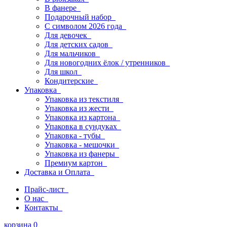
В фанере
Подарочный набор
С символом 2026 года
Для девочек
Для детских садов
Для мальчиков
Для новогодних ёлок / утренников
Для школ
Кондитерские
Упаковка
Упаковка из текстиля
Упаковка из жести
Упаковка из картона
Упаковка в сундуках
Упаковка - тубы
Упаковка - мешочки
Упаковка из фанеры
Премиум картон
Доставка и Оплата
Прайс-лист
О нас
Контакты
корзина
0