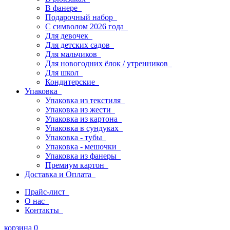
В фанере
Подарочный набор
С символом 2026 года
Для девочек
Для детских садов
Для мальчиков
Для новогодних ёлок / утренников
Для школ
Кондитерские
Упаковка
Упаковка из текстиля
Упаковка из жести
Упаковка из картона
Упаковка в сундуках
Упаковка - тубы
Упаковка - мешочки
Упаковка из фанеры
Премиум картон
Доставка и Оплата
Прайс-лист
О нас
Контакты
корзина
0