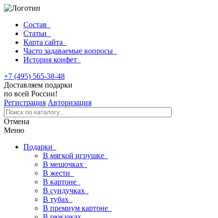
Состав
Статьи
Карта сайта
Часто задаваемые вопросы
История конфет
+7 (495) 565-38-48
Доставляем подарки
по всей России!
Регистрация
Авторизация
Отмена
Меню
Подарки
В мягкой игрушке
В мешочках
В жести
В картоне
В сундучках
В тубах
В премиум картоне
В рюкзаках