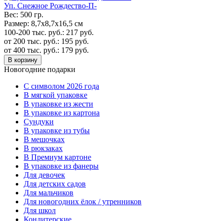
Уп. Cнежное Рождество-П-
Вес:
500 гр.
Размер:
8,7х8,7х16,5 см
100-200 тыс. руб.:
217
руб.
от 200 тыс. руб.:
195
руб.
от 400 тыс. руб.:
179
руб.
В корзину
Новогодние подарки
C символом 2026 года
В мягкой упаковке
В упаковке из жести
В упаковке из картона
Сундуки
В упаковке из тубы
В мешочках
В рюкзаках
В Премиум картоне
В упаковке из фанеры
Для девочек
Для детских садов
Для мальчиков
Для новогодних ёлок / утренников
Для школ
Кондитерские